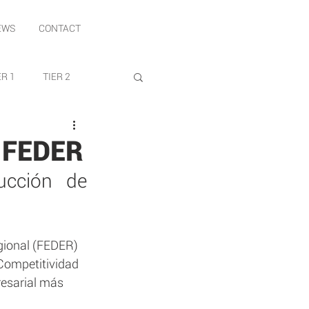
EWS
CONTACT
ER 1
TIER 2
 FEDER
cción de 
gional (FEDER) 
 Competitividad 
resarial más 