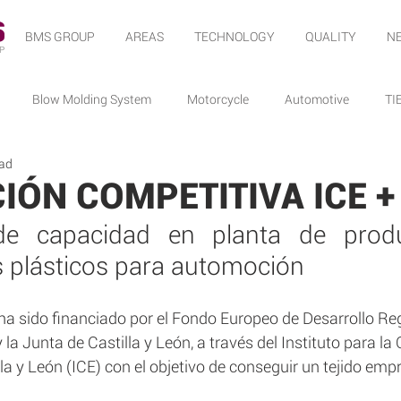
BMS GROUP
AREAS
TECHNOLOGY
QUALITY
N
P
Blow Molding System
Motorcycle
Automotive
TI
ead
IÓN COMPETITIVA ICE +
de capacidad en planta de produ
plásticos para automoción
 ha sido financiado por el Fondo Europeo de Desarrollo Re
 la Junta de Castilla y León, a través del Instituto para la
la y León (ICE) con el objetivo de conseguir un tejido emp